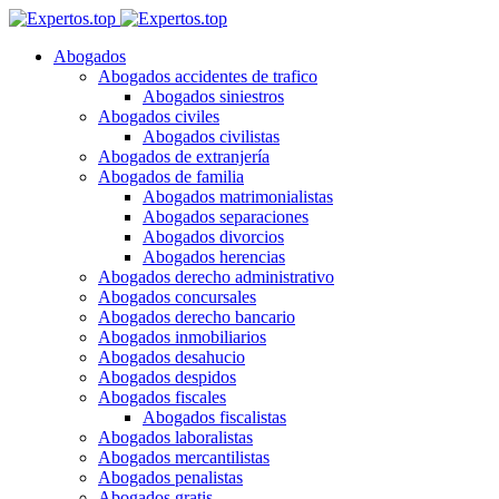
Abogados
Abogados accidentes de trafico
Abogados siniestros
Abogados civiles
Abogados civilistas
Abogados de extranjería
Abogados de familia
Abogados matrimonialistas
Abogados separaciones
Abogados divorcios
Abogados herencias
Abogados derecho administrativo
Abogados concursales
Abogados derecho bancario
Abogados inmobiliarios
Abogados desahucio
Abogados despidos
Abogados fiscales
Abogados fiscalistas
Abogados laboralistas
Abogados mercantilistas
Abogados penalistas
Abogados gratis