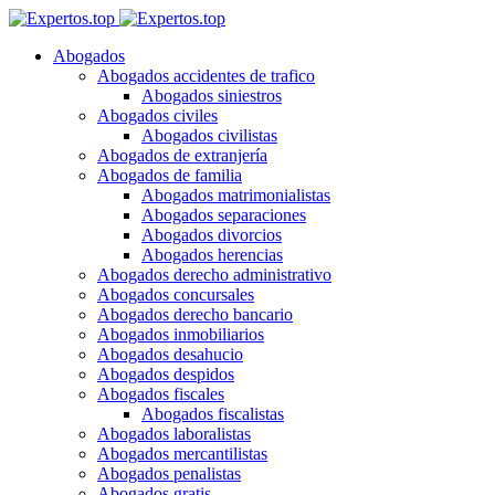
Abogados
Abogados accidentes de trafico
Abogados siniestros
Abogados civiles
Abogados civilistas
Abogados de extranjería
Abogados de familia
Abogados matrimonialistas
Abogados separaciones
Abogados divorcios
Abogados herencias
Abogados derecho administrativo
Abogados concursales
Abogados derecho bancario
Abogados inmobiliarios
Abogados desahucio
Abogados despidos
Abogados fiscales
Abogados fiscalistas
Abogados laboralistas
Abogados mercantilistas
Abogados penalistas
Abogados gratis