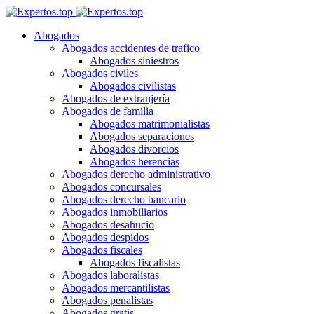
Abogados
Abogados accidentes de trafico
Abogados siniestros
Abogados civiles
Abogados civilistas
Abogados de extranjería
Abogados de familia
Abogados matrimonialistas
Abogados separaciones
Abogados divorcios
Abogados herencias
Abogados derecho administrativo
Abogados concursales
Abogados derecho bancario
Abogados inmobiliarios
Abogados desahucio
Abogados despidos
Abogados fiscales
Abogados fiscalistas
Abogados laboralistas
Abogados mercantilistas
Abogados penalistas
Abogados gratis