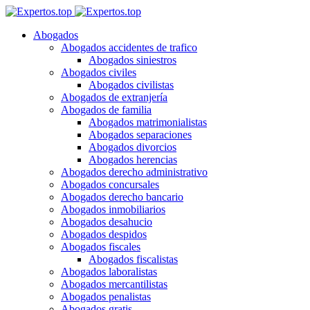
Abogados
Abogados accidentes de trafico
Abogados siniestros
Abogados civiles
Abogados civilistas
Abogados de extranjería
Abogados de familia
Abogados matrimonialistas
Abogados separaciones
Abogados divorcios
Abogados herencias
Abogados derecho administrativo
Abogados concursales
Abogados derecho bancario
Abogados inmobiliarios
Abogados desahucio
Abogados despidos
Abogados fiscales
Abogados fiscalistas
Abogados laboralistas
Abogados mercantilistas
Abogados penalistas
Abogados gratis