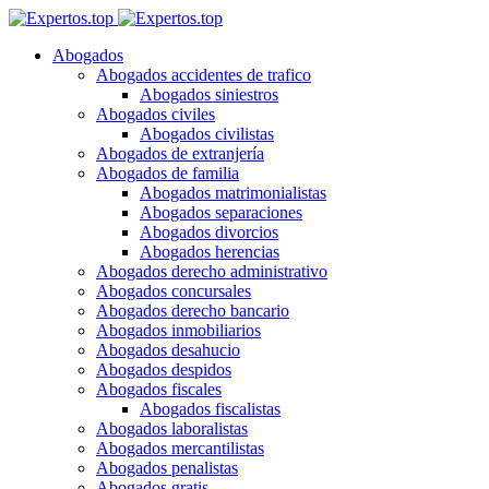
Abogados
Abogados accidentes de trafico
Abogados siniestros
Abogados civiles
Abogados civilistas
Abogados de extranjería
Abogados de familia
Abogados matrimonialistas
Abogados separaciones
Abogados divorcios
Abogados herencias
Abogados derecho administrativo
Abogados concursales
Abogados derecho bancario
Abogados inmobiliarios
Abogados desahucio
Abogados despidos
Abogados fiscales
Abogados fiscalistas
Abogados laboralistas
Abogados mercantilistas
Abogados penalistas
Abogados gratis