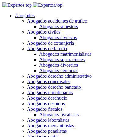
Abogados
Abogados accidentes de trafico
Abogados siniestros
Abogados civiles
Abogados civilistas
Abogados de extranjería
Abogados de familia
Abogados matrimonialistas
Abogados separaciones
Abogados divorcios
Abogados herencias
Abogados derecho administrativo
Abogados concursales
Abogados derecho bancario
Abogados inmobiliarios
Abogados desahucio
Abogados despidos
Abogados fiscales
Abogados fiscalistas
Abogados laboralistas
Abogados mercantilistas
Abogados penalistas
Abogados gratis