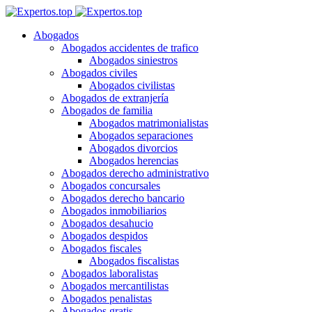
Abogados
Abogados accidentes de trafico
Abogados siniestros
Abogados civiles
Abogados civilistas
Abogados de extranjería
Abogados de familia
Abogados matrimonialistas
Abogados separaciones
Abogados divorcios
Abogados herencias
Abogados derecho administrativo
Abogados concursales
Abogados derecho bancario
Abogados inmobiliarios
Abogados desahucio
Abogados despidos
Abogados fiscales
Abogados fiscalistas
Abogados laboralistas
Abogados mercantilistas
Abogados penalistas
Abogados gratis