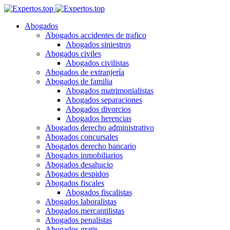
Abogados
Abogados accidentes de trafico
Abogados siniestros
Abogados civiles
Abogados civilistas
Abogados de extranjería
Abogados de familia
Abogados matrimonialistas
Abogados separaciones
Abogados divorcios
Abogados herencias
Abogados derecho administrativo
Abogados concursales
Abogados derecho bancario
Abogados inmobiliarios
Abogados desahucio
Abogados despidos
Abogados fiscales
Abogados fiscalistas
Abogados laboralistas
Abogados mercantilistas
Abogados penalistas
Abogados gratis