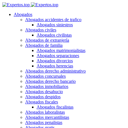
Abogados
Abogados accidentes de trafico
Abogados siniestros
Abogados civiles
Abogados civilistas
Abogados de extranjería
Abogados de familia
Abogados matrimonialistas
Abogados separaciones
Abogados divorcios
Abogados herencias
Abogados derecho administrativo
Abogados concursales
Abogados derecho bancario
Abogados inmobiliarios
Abogados desahucio
Abogados despidos
Abogados fiscales
Abogados fiscalistas
Abogados laboralistas
Abogados mercantilistas
Abogados penalistas
Abogados gratis