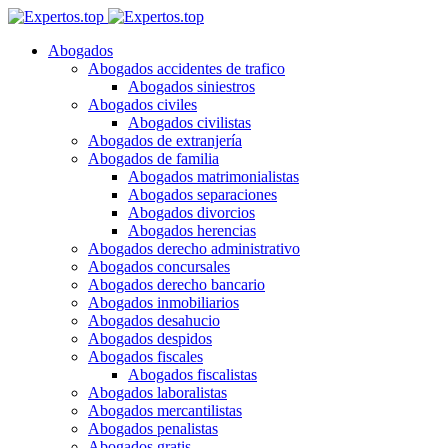
Abogados
Abogados accidentes de trafico
Abogados siniestros
Abogados civiles
Abogados civilistas
Abogados de extranjería
Abogados de familia
Abogados matrimonialistas
Abogados separaciones
Abogados divorcios
Abogados herencias
Abogados derecho administrativo
Abogados concursales
Abogados derecho bancario
Abogados inmobiliarios
Abogados desahucio
Abogados despidos
Abogados fiscales
Abogados fiscalistas
Abogados laboralistas
Abogados mercantilistas
Abogados penalistas
Abogados gratis