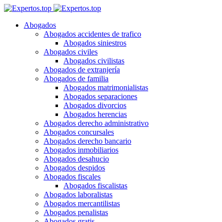
Abogados
Abogados accidentes de trafico
Abogados siniestros
Abogados civiles
Abogados civilistas
Abogados de extranjería
Abogados de familia
Abogados matrimonialistas
Abogados separaciones
Abogados divorcios
Abogados herencias
Abogados derecho administrativo
Abogados concursales
Abogados derecho bancario
Abogados inmobiliarios
Abogados desahucio
Abogados despidos
Abogados fiscales
Abogados fiscalistas
Abogados laboralistas
Abogados mercantilistas
Abogados penalistas
Abogados gratis