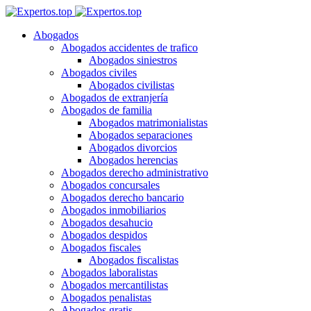
Abogados
Abogados accidentes de trafico
Abogados siniestros
Abogados civiles
Abogados civilistas
Abogados de extranjería
Abogados de familia
Abogados matrimonialistas
Abogados separaciones
Abogados divorcios
Abogados herencias
Abogados derecho administrativo
Abogados concursales
Abogados derecho bancario
Abogados inmobiliarios
Abogados desahucio
Abogados despidos
Abogados fiscales
Abogados fiscalistas
Abogados laboralistas
Abogados mercantilistas
Abogados penalistas
Abogados gratis