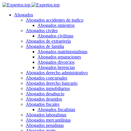
Abogados
Abogados accidentes de trafico
Abogados siniestros
Abogados civiles
Abogados civilistas
Abogados de extranjería
Abogados de familia
Abogados matrimonialistas
Abogados separaciones
Abogados divorcios
Abogados herencias
Abogados derecho administrativo
Abogados concursales
Abogados derecho bancario
Abogados inmobiliarios
Abogados desahucio
Abogados despidos
Abogados fiscales
Abogados fiscalistas
Abogados laboralistas
Abogados mercantilistas
Abogados penalistas
Abogados gratis