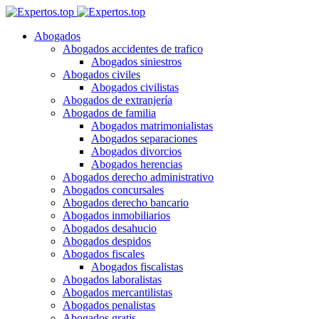
Abogados
Abogados accidentes de trafico
Abogados siniestros
Abogados civiles
Abogados civilistas
Abogados de extranjería
Abogados de familia
Abogados matrimonialistas
Abogados separaciones
Abogados divorcios
Abogados herencias
Abogados derecho administrativo
Abogados concursales
Abogados derecho bancario
Abogados inmobiliarios
Abogados desahucio
Abogados despidos
Abogados fiscales
Abogados fiscalistas
Abogados laboralistas
Abogados mercantilistas
Abogados penalistas
Abogados gratis