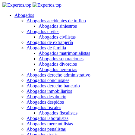
Abogados
Abogados accidentes de trafico
Abogados siniestros
Abogados civiles
Abogados civilistas
Abogados de extranjería
Abogados de familia
Abogados matrimonialistas
Abogados separaciones
Abogados divorcios
Abogados herencias
Abogados derecho administrativo
Abogados concursales
Abogados derecho bancario
Abogados inmobiliarios
Abogados desahucio
Abogados despidos
Abogados fiscales
Abogados fiscalistas
Abogados laboralistas
Abogados mercantilistas
Abogados penalistas
Abogados gratis