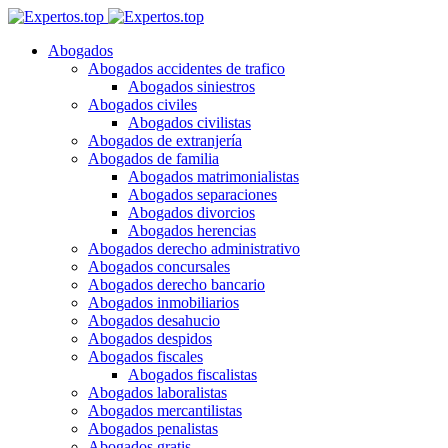
Abogados
Abogados accidentes de trafico
Abogados siniestros
Abogados civiles
Abogados civilistas
Abogados de extranjería
Abogados de familia
Abogados matrimonialistas
Abogados separaciones
Abogados divorcios
Abogados herencias
Abogados derecho administrativo
Abogados concursales
Abogados derecho bancario
Abogados inmobiliarios
Abogados desahucio
Abogados despidos
Abogados fiscales
Abogados fiscalistas
Abogados laboralistas
Abogados mercantilistas
Abogados penalistas
Abogados gratis