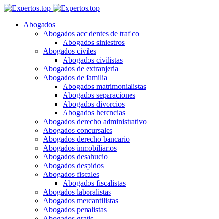
Abogados
Abogados accidentes de trafico
Abogados siniestros
Abogados civiles
Abogados civilistas
Abogados de extranjería
Abogados de familia
Abogados matrimonialistas
Abogados separaciones
Abogados divorcios
Abogados herencias
Abogados derecho administrativo
Abogados concursales
Abogados derecho bancario
Abogados inmobiliarios
Abogados desahucio
Abogados despidos
Abogados fiscales
Abogados fiscalistas
Abogados laboralistas
Abogados mercantilistas
Abogados penalistas
Abogados gratis