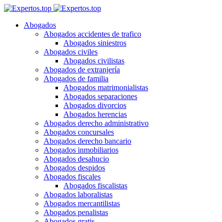
Abogados
Abogados accidentes de trafico
Abogados siniestros
Abogados civiles
Abogados civilistas
Abogados de extranjería
Abogados de familia
Abogados matrimonialistas
Abogados separaciones
Abogados divorcios
Abogados herencias
Abogados derecho administrativo
Abogados concursales
Abogados derecho bancario
Abogados inmobiliarios
Abogados desahucio
Abogados despidos
Abogados fiscales
Abogados fiscalistas
Abogados laboralistas
Abogados mercantilistas
Abogados penalistas
Abogados gratis