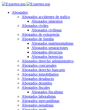
Abogados
Abogados accidentes de trafico
Abogados siniestros
Abogados civiles
Abogados civilistas
Abogados de extranjería
Abogados de familia
Abogados matrimonialistas
Abogados separaciones
Abogados divorcios
Abogados herencias
Abogados derecho administrativo
Abogados concursales
Abogados derecho bancario
Abogados inmobiliarios
Abogados desahucio
Abogados despidos
Abogados fiscales
Abogados fiscalistas
Abogados laboralistas
Abogados mercantilistas
Abogados penalistas
Abogados gratis