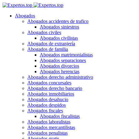
Abogados
Abogados accidentes de trafico
Abogados siniestros
Abogados civiles
Abogados civilistas
Abogados de extranjería
Abogados de familia
Abogados matrimonialistas
Abogados separaciones
Abogados divorcios
Abogados herencias
Abogados derecho administrativo
Abogados concursales
Abogados derecho bancario
Abogados inmobiliarios
Abogados desahucio
Abogados despidos
Abogados fiscales
Abogados fiscalistas
Abogados laboralistas
Abogados mercantilistas
Abogados penalistas
Abogados gratis