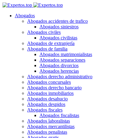
Abogados
Abogados accidentes de trafico
Abogados siniestros
Abogados civiles
Abogados civilistas
Abogados de extranjería
Abogados de familia
Abogados matrimonialistas
Abogados separaciones
Abogados divorcios
Abogados herencias
Abogados derecho administrativo
Abogados concursales
Abogados derecho bancario
Abogados inmobiliarios
Abogados desahucio
Abogados despidos
Abogados fiscales
Abogados fiscalistas
Abogados laboralistas
Abogados mercantilistas
Abogados penalistas
Abogados gratis