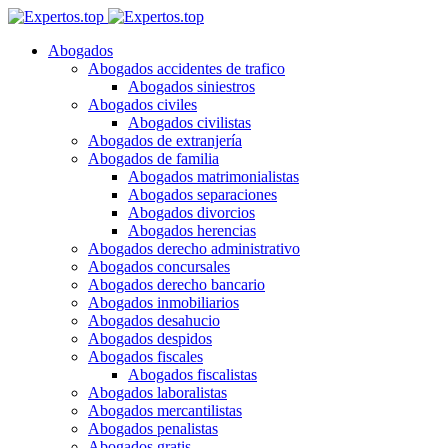
Abogados
Abogados accidentes de trafico
Abogados siniestros
Abogados civiles
Abogados civilistas
Abogados de extranjería
Abogados de familia
Abogados matrimonialistas
Abogados separaciones
Abogados divorcios
Abogados herencias
Abogados derecho administrativo
Abogados concursales
Abogados derecho bancario
Abogados inmobiliarios
Abogados desahucio
Abogados despidos
Abogados fiscales
Abogados fiscalistas
Abogados laboralistas
Abogados mercantilistas
Abogados penalistas
Abogados gratis