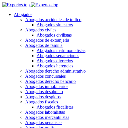
Abogados
Abogados accidentes de trafico
Abogados siniestros
Abogados civiles
Abogados civilistas
Abogados de extranjería
Abogados de familia
Abogados matrimonialistas
Abogados separaciones
Abogados divorcios
Abogados herencias
Abogados derecho administrativo
Abogados concursales
Abogados derecho bancario
Abogados inmobiliarios
Abogados desahucio
Abogados despidos
Abogados fiscales
Abogados fiscalistas
Abogados laboralistas
Abogados mercantilistas
Abogados penalistas
Abogados gratis