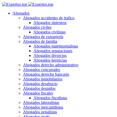
Abogados
Abogados accidentes de trafico
Abogados siniestros
Abogados civiles
Abogados civilistas
Abogados de extranjería
Abogados de familia
Abogados matrimonialistas
Abogados separaciones
Abogados divorcios
Abogados herencias
Abogados derecho administrativo
Abogados concursales
Abogados derecho bancario
Abogados inmobiliarios
Abogados desahucio
Abogados despidos
Abogados fiscales
Abogados fiscalistas
Abogados laboralistas
Abogados mercantilistas
Abogados penalistas
Abogados gratis