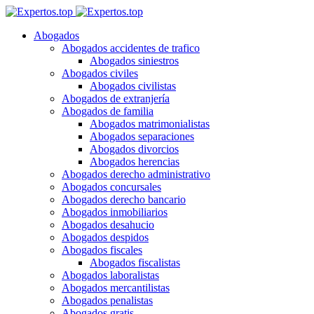
Abogados
Abogados accidentes de trafico
Abogados siniestros
Abogados civiles
Abogados civilistas
Abogados de extranjería
Abogados de familia
Abogados matrimonialistas
Abogados separaciones
Abogados divorcios
Abogados herencias
Abogados derecho administrativo
Abogados concursales
Abogados derecho bancario
Abogados inmobiliarios
Abogados desahucio
Abogados despidos
Abogados fiscales
Abogados fiscalistas
Abogados laboralistas
Abogados mercantilistas
Abogados penalistas
Abogados gratis