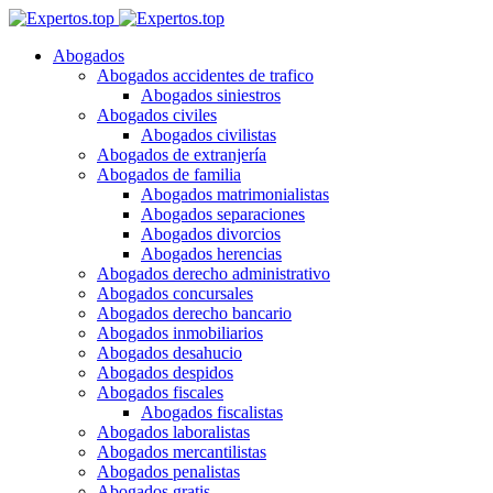
Abogados
Abogados accidentes de trafico
Abogados siniestros
Abogados civiles
Abogados civilistas
Abogados de extranjería
Abogados de familia
Abogados matrimonialistas
Abogados separaciones
Abogados divorcios
Abogados herencias
Abogados derecho administrativo
Abogados concursales
Abogados derecho bancario
Abogados inmobiliarios
Abogados desahucio
Abogados despidos
Abogados fiscales
Abogados fiscalistas
Abogados laboralistas
Abogados mercantilistas
Abogados penalistas
Abogados gratis