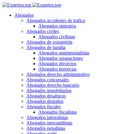
Abogados
Abogados accidentes de trafico
Abogados siniestros
Abogados civiles
Abogados civilistas
Abogados de extranjería
Abogados de familia
Abogados matrimonialistas
Abogados separaciones
Abogados divorcios
Abogados herencias
Abogados derecho administrativo
Abogados concursales
Abogados derecho bancario
Abogados inmobiliarios
Abogados desahucio
Abogados despidos
Abogados fiscales
Abogados fiscalistas
Abogados laboralistas
Abogados mercantilistas
Abogados penalistas
Abogados gratis