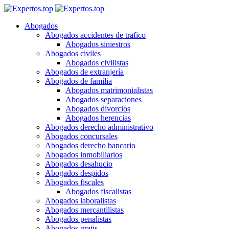
Abogados
Abogados accidentes de trafico
Abogados siniestros
Abogados civiles
Abogados civilistas
Abogados de extranjería
Abogados de familia
Abogados matrimonialistas
Abogados separaciones
Abogados divorcios
Abogados herencias
Abogados derecho administrativo
Abogados concursales
Abogados derecho bancario
Abogados inmobiliarios
Abogados desahucio
Abogados despidos
Abogados fiscales
Abogados fiscalistas
Abogados laboralistas
Abogados mercantilistas
Abogados penalistas
Abogados gratis