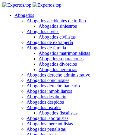
Abogados
Abogados accidentes de trafico
Abogados siniestros
Abogados civiles
Abogados civilistas
Abogados de extranjería
Abogados de familia
Abogados matrimonialistas
Abogados separaciones
Abogados divorcios
Abogados herencias
Abogados derecho administrativo
Abogados concursales
Abogados derecho bancario
Abogados inmobiliarios
Abogados desahucio
Abogados despidos
Abogados fiscales
Abogados fiscalistas
Abogados laboralistas
Abogados mercantilistas
Abogados penalistas
Abogados gratis