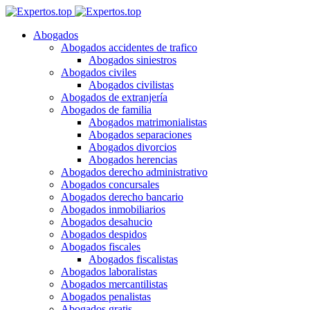
Abogados
Abogados accidentes de trafico
Abogados siniestros
Abogados civiles
Abogados civilistas
Abogados de extranjería
Abogados de familia
Abogados matrimonialistas
Abogados separaciones
Abogados divorcios
Abogados herencias
Abogados derecho administrativo
Abogados concursales
Abogados derecho bancario
Abogados inmobiliarios
Abogados desahucio
Abogados despidos
Abogados fiscales
Abogados fiscalistas
Abogados laboralistas
Abogados mercantilistas
Abogados penalistas
Abogados gratis