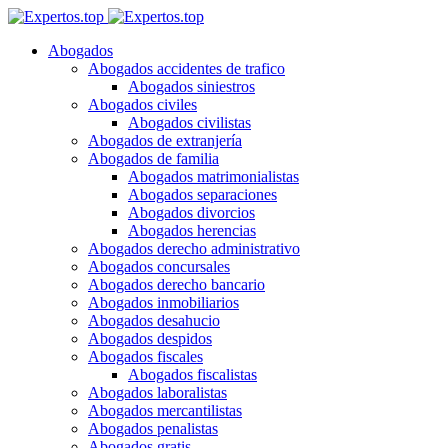
Abogados
Abogados accidentes de trafico
Abogados siniestros
Abogados civiles
Abogados civilistas
Abogados de extranjería
Abogados de familia
Abogados matrimonialistas
Abogados separaciones
Abogados divorcios
Abogados herencias
Abogados derecho administrativo
Abogados concursales
Abogados derecho bancario
Abogados inmobiliarios
Abogados desahucio
Abogados despidos
Abogados fiscales
Abogados fiscalistas
Abogados laboralistas
Abogados mercantilistas
Abogados penalistas
Abogados gratis