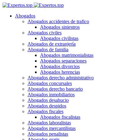
Abogados
Abogados accidentes de trafico
Abogados siniestros
Abogados civiles
Abogados civilistas
Abogados de extranjería
Abogados de familia
Abogados matrimonialistas
Abogados separaciones
Abogados divorcios
Abogados herencias
Abogados derecho administrativo
Abogados concursales
Abogados derecho bancario
Abogados inmobiliarios
Abogados desahucio
Abogados despidos
Abogados fiscales
Abogados fiscalistas
Abogados laboralistas
Abogados mercantilistas
Abogados penalistas
Abogados gratis