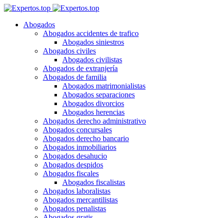
Abogados
Abogados accidentes de trafico
Abogados siniestros
Abogados civiles
Abogados civilistas
Abogados de extranjería
Abogados de familia
Abogados matrimonialistas
Abogados separaciones
Abogados divorcios
Abogados herencias
Abogados derecho administrativo
Abogados concursales
Abogados derecho bancario
Abogados inmobiliarios
Abogados desahucio
Abogados despidos
Abogados fiscales
Abogados fiscalistas
Abogados laboralistas
Abogados mercantilistas
Abogados penalistas
Abogados gratis