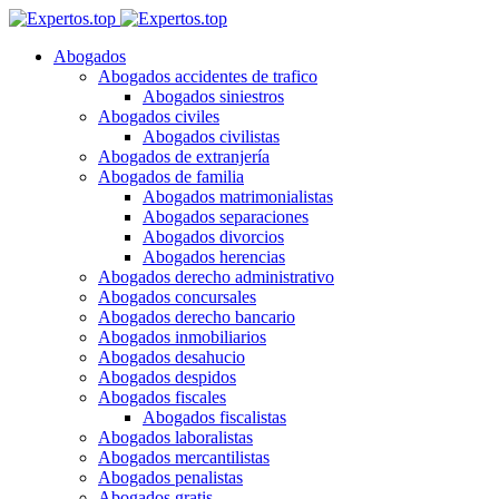
Abogados
Abogados accidentes de trafico
Abogados siniestros
Abogados civiles
Abogados civilistas
Abogados de extranjería
Abogados de familia
Abogados matrimonialistas
Abogados separaciones
Abogados divorcios
Abogados herencias
Abogados derecho administrativo
Abogados concursales
Abogados derecho bancario
Abogados inmobiliarios
Abogados desahucio
Abogados despidos
Abogados fiscales
Abogados fiscalistas
Abogados laboralistas
Abogados mercantilistas
Abogados penalistas
Abogados gratis