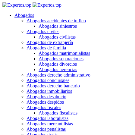
Abogados
Abogados accidentes de trafico
Abogados siniestros
Abogados civiles
Abogados civilistas
Abogados de extranjería
Abogados de familia
Abogados matrimonialistas
Abogados separaciones
Abogados divorcios
Abogados herencias
Abogados derecho administrativo
Abogados concursales
Abogados derecho bancario
Abogados inmobiliarios
Abogados desahucio
Abogados despidos
Abogados fiscales
Abogados fiscalistas
Abogados laboralistas
Abogados mercantilistas
Abogados penalistas
Abogados gratis