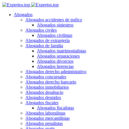
Abogados
Abogados accidentes de trafico
Abogados siniestros
Abogados civiles
Abogados civilistas
Abogados de extranjería
Abogados de familia
Abogados matrimonialistas
Abogados separaciones
Abogados divorcios
Abogados herencias
Abogados derecho administrativo
Abogados concursales
Abogados derecho bancario
Abogados inmobiliarios
Abogados desahucio
Abogados despidos
Abogados fiscales
Abogados fiscalistas
Abogados laboralistas
Abogados mercantilistas
Abogados penalistas
Abogados gratis