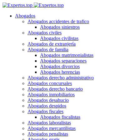
Abogados
Abogados accidentes de trafico
Abogados siniestros
Abogados civiles
Abogados civilistas
Abogados de extranjería
Abogados de familia
Abogados matrimonialistas
Abogados separaciones
Abogados divorcios
Abogados herencias
Abogados derecho administrativo
Abogados concursales
Abogados derecho bancario
Abogados inmobiliarios
Abogados desahucio
Abogados despidos
Abogados fiscales
Abogados fiscalistas
Abogados laboralistas
Abogados mercantilistas
Abogados penalistas
Abogados gratis