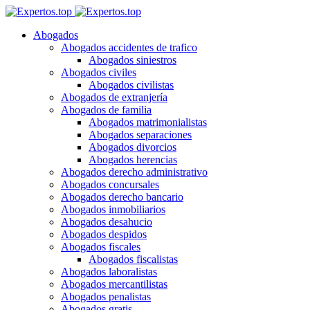
Abogados
Abogados accidentes de trafico
Abogados siniestros
Abogados civiles
Abogados civilistas
Abogados de extranjería
Abogados de familia
Abogados matrimonialistas
Abogados separaciones
Abogados divorcios
Abogados herencias
Abogados derecho administrativo
Abogados concursales
Abogados derecho bancario
Abogados inmobiliarios
Abogados desahucio
Abogados despidos
Abogados fiscales
Abogados fiscalistas
Abogados laboralistas
Abogados mercantilistas
Abogados penalistas
Abogados gratis