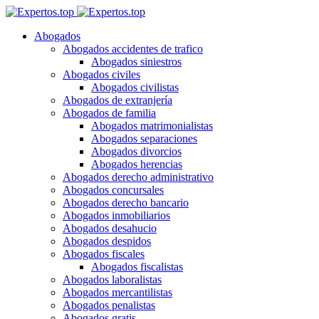
Abogados
Abogados accidentes de trafico
Abogados siniestros
Abogados civiles
Abogados civilistas
Abogados de extranjería
Abogados de familia
Abogados matrimonialistas
Abogados separaciones
Abogados divorcios
Abogados herencias
Abogados derecho administrativo
Abogados concursales
Abogados derecho bancario
Abogados inmobiliarios
Abogados desahucio
Abogados despidos
Abogados fiscales
Abogados fiscalistas
Abogados laboralistas
Abogados mercantilistas
Abogados penalistas
Abogados gratis