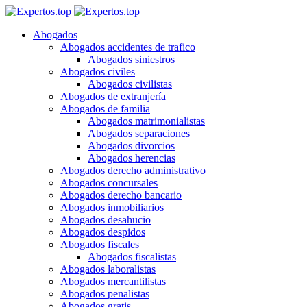
Abogados
Abogados accidentes de trafico
Abogados siniestros
Abogados civiles
Abogados civilistas
Abogados de extranjería
Abogados de familia
Abogados matrimonialistas
Abogados separaciones
Abogados divorcios
Abogados herencias
Abogados derecho administrativo
Abogados concursales
Abogados derecho bancario
Abogados inmobiliarios
Abogados desahucio
Abogados despidos
Abogados fiscales
Abogados fiscalistas
Abogados laboralistas
Abogados mercantilistas
Abogados penalistas
Abogados gratis