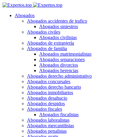
Abogados
Abogados accidentes de trafico
Abogados siniestros
Abogados civiles
Abogados civilistas
Abogados de extranjería
Abogados de familia
Abogados matrimonialistas
Abogados separaciones
Abogados divorcios
Abogados herencias
Abogados derecho administrativo
Abogados concursales
Abogados derecho bancario
Abogados inmobiliarios
Abogados desahucio
Abogados despidos
Abogados fiscales
Abogados fiscalistas
Abogados laboralistas
Abogados mercantilistas
Abogados penalistas
Abogados gratis