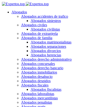
Abogados
Abogados accidentes de trafico
Abogados siniestros
Abogados civiles
Abogados civilistas
Abogados de extranjería
Abogados de familia
Abogados matrimonialistas
Abogados separaciones
Abogados divorcios
Abogados herencias
Abogados derecho administrativo
Abogados concursales
Abogados derecho bancario
Abogados inmobiliarios
Abogados desahucio
Abogados despidos
Abogados fiscales
Abogados fiscalistas
Abogados laboralistas
Abogados mercantilistas
Abogados penalistas
Abogados gratis