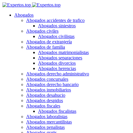
Abogados
Abogados accidentes de trafico
Abogados siniestros
Abogados civiles
Abogados civilistas
Abogados de extranjería
Abogados de familia
Abogados matrimonialistas
Abogados separaciones
Abogados divorcios
Abogados herencias
Abogados derecho administrativo
Abogados concursales
Abogados derecho bancario
Abogados inmobiliarios
Abogados desahucio
Abogados despidos
Abogados fiscales
Abogados fiscalistas
Abogados laboralistas
Abogados mercantilistas
Abogados penalistas
Abogados gratis