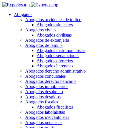
Abogados
Abogados accidentes de trafico
Abogados siniestros
Abogados civiles
Abogados civilistas
Abogados de extranjería
Abogados de familia
Abogados matrimonialistas
Abogados separaciones
Abogados divorcios
Abogados herencias
Abogados derecho administrativo
Abogados concursales
Abogados derecho bancario
Abogados inmobiliarios
Abogados desahucio
Abogados despidos
Abogados fiscales
Abogados fiscalistas
Abogados laboralistas
Abogados mercantilistas
Abogados penalistas
Abogados gratis