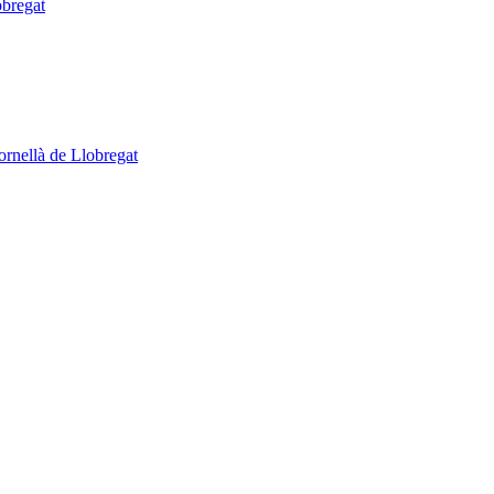
obregat
ornellà de Llobregat