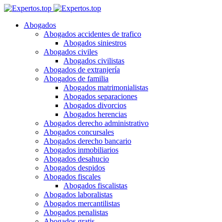
Abogados
Abogados accidentes de trafico
Abogados siniestros
Abogados civiles
Abogados civilistas
Abogados de extranjería
Abogados de familia
Abogados matrimonialistas
Abogados separaciones
Abogados divorcios
Abogados herencias
Abogados derecho administrativo
Abogados concursales
Abogados derecho bancario
Abogados inmobiliarios
Abogados desahucio
Abogados despidos
Abogados fiscales
Abogados fiscalistas
Abogados laboralistas
Abogados mercantilistas
Abogados penalistas
Abogados gratis