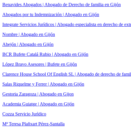
Benavides Abogados | Abogado de Derecho de familia en Gijón
Abogados por tu Indemnización | Abogado en Gijón
Integrate Servicios Jurídicos | Abogado especialista en derecho de ext
Nombre | Abogado en Gijón
Abejón | Abogado en Gijón
BCR Bufete Catalá Rubio | Abogado en Gijón
López Bravo Asesores | Bufete en Gijón
Clarence House School Of English SL | Abogado de derecho de famil
Salas Riquelme y Ferrer | Abogado en Gijón
Gestoria Zaragoza | Abogado en Gijon
Academia Guiatge | Abogado en Gijón
Cozza Servicio Jurìdico
Mª Teresa Plañxart Pérez-Santalla