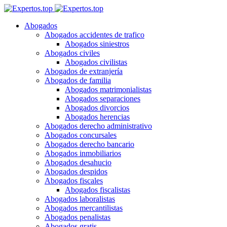
Abogados
Abogados accidentes de trafico
Abogados siniestros
Abogados civiles
Abogados civilistas
Abogados de extranjería
Abogados de familia
Abogados matrimonialistas
Abogados separaciones
Abogados divorcios
Abogados herencias
Abogados derecho administrativo
Abogados concursales
Abogados derecho bancario
Abogados inmobiliarios
Abogados desahucio
Abogados despidos
Abogados fiscales
Abogados fiscalistas
Abogados laboralistas
Abogados mercantilistas
Abogados penalistas
Abogados gratis