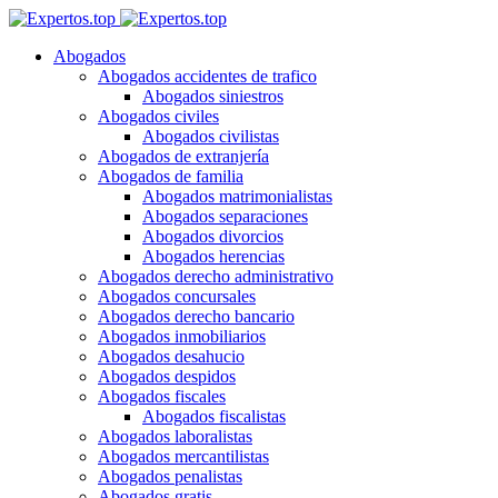
Abogados
Abogados accidentes de trafico
Abogados siniestros
Abogados civiles
Abogados civilistas
Abogados de extranjería
Abogados de familia
Abogados matrimonialistas
Abogados separaciones
Abogados divorcios
Abogados herencias
Abogados derecho administrativo
Abogados concursales
Abogados derecho bancario
Abogados inmobiliarios
Abogados desahucio
Abogados despidos
Abogados fiscales
Abogados fiscalistas
Abogados laboralistas
Abogados mercantilistas
Abogados penalistas
Abogados gratis