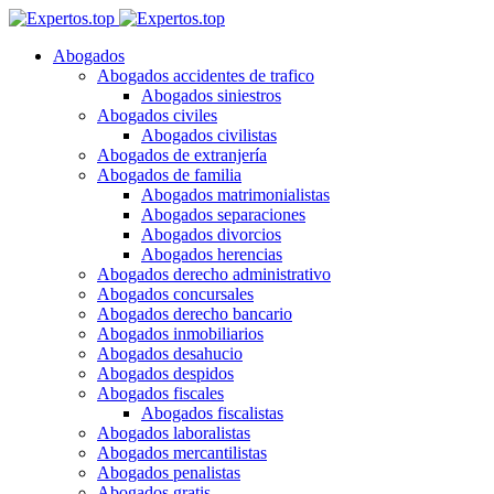
Abogados
Abogados accidentes de trafico
Abogados siniestros
Abogados civiles
Abogados civilistas
Abogados de extranjería
Abogados de familia
Abogados matrimonialistas
Abogados separaciones
Abogados divorcios
Abogados herencias
Abogados derecho administrativo
Abogados concursales
Abogados derecho bancario
Abogados inmobiliarios
Abogados desahucio
Abogados despidos
Abogados fiscales
Abogados fiscalistas
Abogados laboralistas
Abogados mercantilistas
Abogados penalistas
Abogados gratis