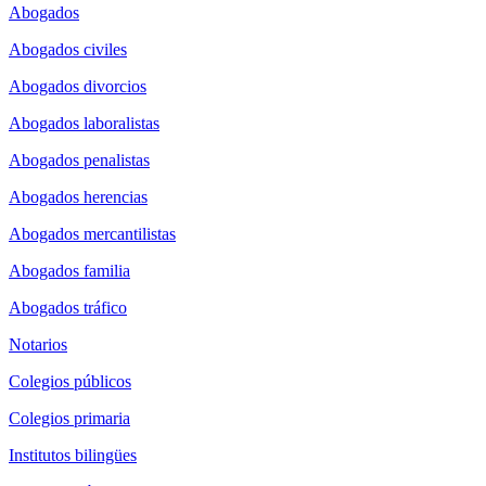
Abogados
Abogados civiles
Abogados divorcios
Abogados laboralistas
Abogados penalistas
Abogados herencias
Abogados mercantilistas
Abogados familia
Abogados tráfico
Notarios
Colegios públicos
Colegios primaria
Institutos bilingües