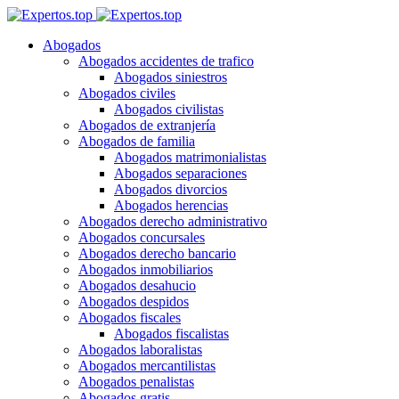
Abogados
Abogados accidentes de trafico
Abogados siniestros
Abogados civiles
Abogados civilistas
Abogados de extranjería
Abogados de familia
Abogados matrimonialistas
Abogados separaciones
Abogados divorcios
Abogados herencias
Abogados derecho administrativo
Abogados concursales
Abogados derecho bancario
Abogados inmobiliarios
Abogados desahucio
Abogados despidos
Abogados fiscales
Abogados fiscalistas
Abogados laboralistas
Abogados mercantilistas
Abogados penalistas
Abogados gratis