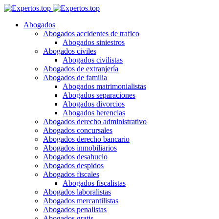
Abogados
Abogados accidentes de trafico
Abogados siniestros
Abogados civiles
Abogados civilistas
Abogados de extranjería
Abogados de familia
Abogados matrimonialistas
Abogados separaciones
Abogados divorcios
Abogados herencias
Abogados derecho administrativo
Abogados concursales
Abogados derecho bancario
Abogados inmobiliarios
Abogados desahucio
Abogados despidos
Abogados fiscales
Abogados fiscalistas
Abogados laboralistas
Abogados mercantilistas
Abogados penalistas
Abogados gratis